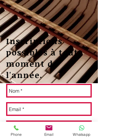
Inscriptions
possibles à tout
moment de
l'année.
Phone
Email
Whatsapp